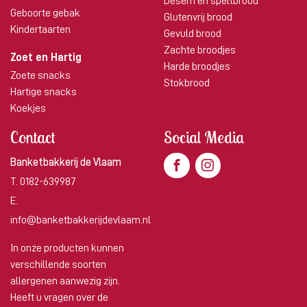
Desem en speltbrood
Geboorte gebak
Glutenvrij brood
Kindertaarten
Gevuld brood
Zachte broodjes
Zoet en Hartig
Harde broodjes
Zoete snacks
Stokbrood
Hartige snacks
Koekjes
Contact
Social Media
Banketbakkerij de Vlaam
T.
0182-639987
E.
info@banketbakkerijdevlaam.nl
In onze producten kunnen
verschillende soorten
allergenen aanwezig zijn.
Heeft u vragen over de