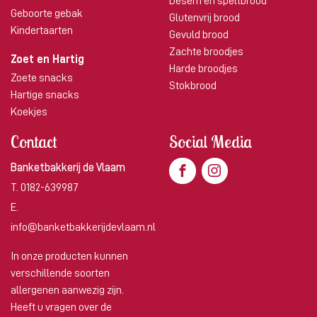
Desem en speltbrood
Geboorte gebak
Glutenvrij brood
Kindertaarten
Gevuld brood
Zachte broodjes
Zoet en Hartig
Harde broodjes
Zoete snacks
Stokbrood
Hartige snacks
Koekjes
Contact
Social Media
Banketbakkerij de Vlaam
T.
0182-639987
E.
info@banketbakkerijdevlaam.nl
In onze producten kunnen
verschillende soorten
allergenen aanwezig zijn.
Heeft u vragen over de