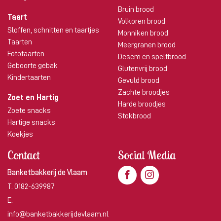
Bruin brood
Taart
Volkoren brood
Sloffen, schnitten en taartjes
Monniken brood
Taarten
Meergranen brood
Fototaarten
Desem en speltbrood
Geboorte gebak
Glutenvrij brood
Kindertaarten
Gevuld brood
Zachte broodjes
Zoet en Hartig
Harde broodjes
Zoete snacks
Stokbrood
Hartige snacks
Koekjes
Contact
Social Media
Banketbakkerij de Vlaam
T.
0182-639987
E.
info@banketbakkerijdevlaam.nl