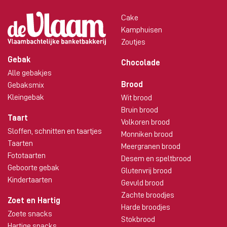
Cake
Kamphuisen
Zoutjes
Gebak
Chocolade
Alle gebakjes
Brood
Gebaksmix
Kleingebak
Wit brood
Bruin brood
Taart
Volkoren brood
Sloffen, schnitten en taartjes
Monniken brood
Taarten
Meergranen brood
Fototaarten
Desem en speltbrood
Geboorte gebak
Glutenvrij brood
Kindertaarten
Gevuld brood
Zachte broodjes
Zoet en Hartig
Harde broodjes
Zoete snacks
Stokbrood
Hartige snacks