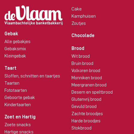
Cake
Kamphuisen
Zoutjes
Gebak
Chocolade
Alle gebakjes
Brood
Gebaksmix
Kleingebak
Wit brood
Bruin brood
Taart
Volkoren brood
Sloffen, schnitten en taartjes
Monniken brood
Taarten
Meergranen brood
Fototaarten
Desem en speltbrood
Geboorte gebak
Glutenvrij brood
Kindertaarten
Gevuld brood
Zachte broodjes
Zoet en Hartig
Harde broodjes
Zoete snacks
Stokbrood
Hartige snacks