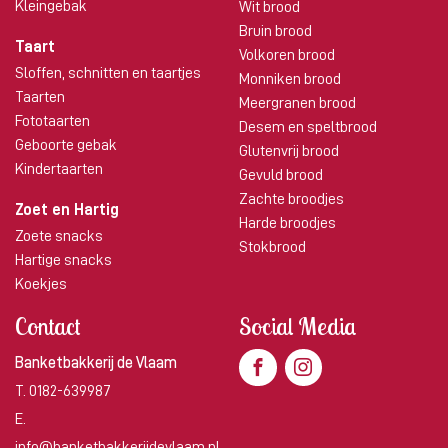
Kleingebak
Wit brood
Bruin brood
Taart
Volkoren brood
Sloffen, schnitten en taartjes
Monniken brood
Taarten
Meergranen brood
Fototaarten
Desem en speltbrood
Geboorte gebak
Glutenvrij brood
Kindertaarten
Gevuld brood
Zachte broodjes
Zoet en Hartig
Harde broodjes
Zoete snacks
Stokbrood
Hartige snacks
Koekjes
Contact
Social Media
Banketbakkerij de Vlaam
T.
0182-639987
E.
info@banketbakkerijdevlaam.nl