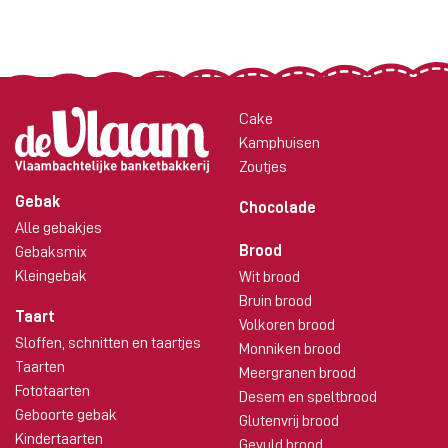
Cake
Kamphuisen
Zoutjes
Gebak
Chocolade
Alle gebakjes
Brood
Gebaksmix
Kleingebak
Wit brood
Bruin brood
Taart
Volkoren brood
Sloffen, schnitten en taartjes
Monniken brood
Taarten
Meergranen brood
Fototaarten
Desem en speltbrood
Geboorte gebak
Glutenvrij brood
Kindertaarten
Gevuld brood