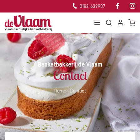
0182-639987
Banketbakkerij de Vlaam
Contact
Home
›
Contact