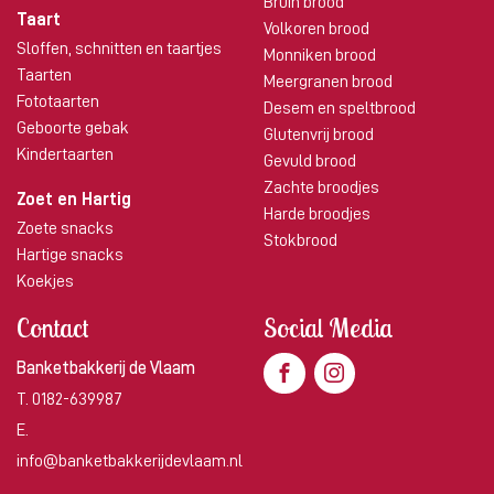
Bruin brood
Taart
Volkoren brood
Sloffen, schnitten en taartjes
Monniken brood
Taarten
Meergranen brood
Fototaarten
Desem en speltbrood
Geboorte gebak
Glutenvrij brood
Kindertaarten
Gevuld brood
Zachte broodjes
Zoet en Hartig
Harde broodjes
Zoete snacks
Stokbrood
Hartige snacks
Koekjes
Contact
Social Media
Banketbakkerij de Vlaam
T.
0182-639987
E.
info@banketbakkerijdevlaam.nl