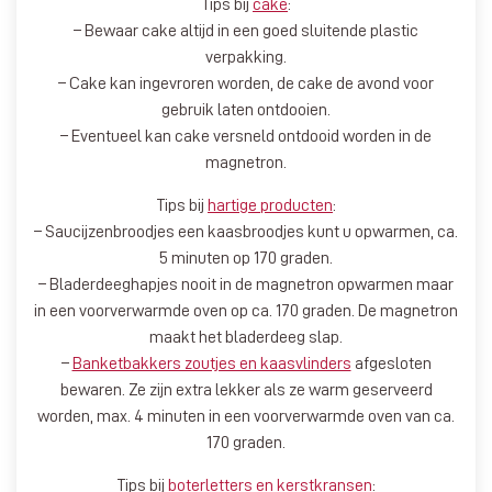
Tips bij
cake
:
– Bewaar cake altijd in een goed sluitende plastic
verpakking.
– Cake kan ingevroren worden, de cake de avond voor
gebruik laten ontdooien.
– Eventueel kan cake versneld ontdooid worden in de
magnetron.
Tips bij
hartige producten
:
– Saucijzenbroodjes een kaasbroodjes kunt u opwarmen, ca.
5 minuten op 170 graden.
– Bladerdeeghapjes nooit in de magnetron opwarmen maar
in een voorverwarmde oven op ca. 170 graden. De magnetron
maakt het bladerdeeg slap.
–
Banketbakkers zoutjes en kaasvlinders
afgesloten
bewaren. Ze zijn extra lekker als ze warm geserveerd
worden, max. 4 minuten in een voorverwarmde oven van ca.
170 graden.
Tips bij
boterletters en kerstkransen
: