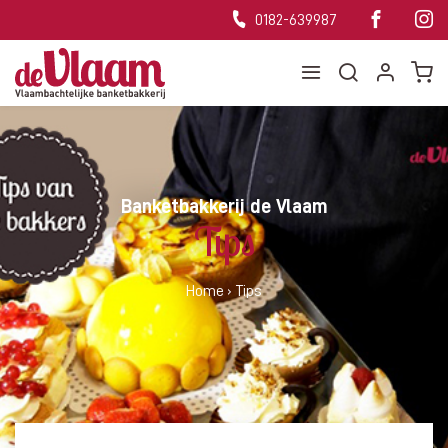
0182-639987
Banketbakkerij de Vlaam
Tips
Home
›
Tips