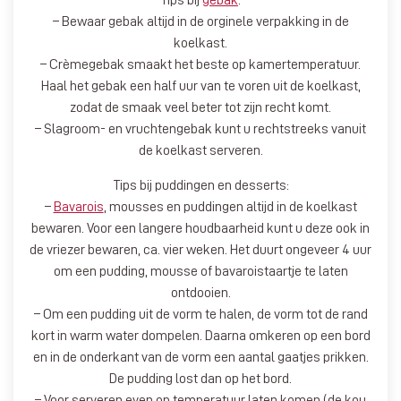
– Bewaar gebak altijd in de orginele verpakking in de
koelkast.
– Crèmegebak smaakt het beste op kamertemperatuur.
Haal het gebak een half uur van te voren uit de koelkast,
zodat de smaak veel beter tot zijn recht komt.
– Slagroom- en vruchtengebak kunt u rechtstreeks vanuit
de koelkast serveren.
Tips bij puddingen en desserts:
–
Bavarois
, mousses en puddingen altijd in de koelkast
bewaren. Voor een langere houdbaarheid kunt u deze ook in
de vriezer bewaren, ca. vier weken. Het duurt ongeveer 4 uur
om een pudding, mousse of bavaroistaartje te laten
ontdooien.
– Om een pudding uit de vorm te halen, de vorm tot de rand
kort in warm water dompelen. Daarna omkeren op een bord
en in de onderkant van de vorm een aantal gaatjes prikken.
De pudding lost dan op het bord.
– Voor serveren even op temperatuur laten komen (de kou