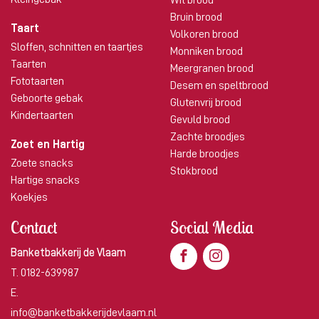
Bruin brood
Taart
Volkoren brood
Sloffen, schnitten en taartjes
Monniken brood
Taarten
Meergranen brood
Fototaarten
Desem en speltbrood
Geboorte gebak
Glutenvrij brood
Kindertaarten
Gevuld brood
Zachte broodjes
Zoet en Hartig
Harde broodjes
Zoete snacks
Stokbrood
Hartige snacks
Koekjes
Contact
Social Media
Banketbakkerij de Vlaam
T.
0182-639987
E.
info@banketbakkerijdevlaam.nl