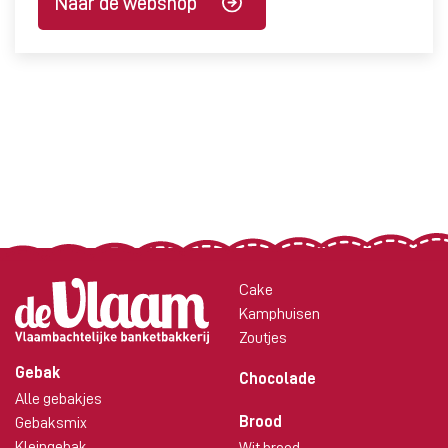
Naar de webshop
Cake
Kamphuisen
Zoutjes
Gebak
Chocolade
Alle gebakjes
Brood
Gebaksmix
Kleingebak
Wit brood