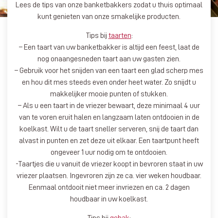
Lees de tips van onze banketbakkers zodat u thuis optimaal
kunt genieten van onze smakelijke producten.
Tips bij
taarten
:
– Een taart van uw banketbakker is altijd een feest, laat de
nog onaangesneden taart aan uw gasten zien.
– Gebruik voor het snijden van een taart een glad scherp mes
en hou dit mes steeds even onder heet water. Zo snijdt u
makkelijker mooie punten of stukken.
– Als u een taart in de vriezer bewaart, deze minimaal 4 uur
van te voren eruit halen en langzaam laten ontdooien in de
koelkast. Wilt u de taart sneller serveren, snij de taart dan
alvast in punten en zet deze uit elkaar. Een taartpunt heeft
ongeveer 1 uur nodig om te ontdooien.
-Taartjes die u vanuit de vriezer koopt in bevroren staat in uw
vriezer plaatsen. Ingevroren zijn ze ca. vier weken houdbaar.
Eenmaal ontdooit niet meer invriezen en ca. 2 dagen
houdbaar in uw koelkast.
Tips bij
gebak
: